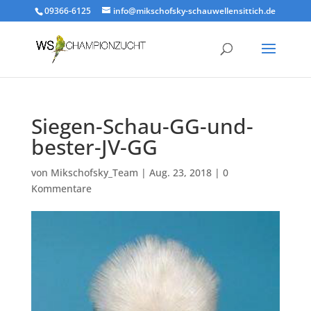
09366-6125
info@mikschofsky-schauwellensittich.de
Siegen-Schau-GG-und-
bester-JV-GG
von
Mikschofsky_Team
|
Aug. 23, 2018
|
0
Kommentare