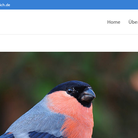
ich.de
Home
Übe