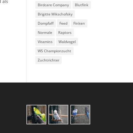
 als
Birdcare Company
Blutfink
Brigitte Mikschofsky
Dompfaff
Feed
Finken
Normale
Raptors
Vitamins
Waldvogel
WS Championzucht
Zuchtrichter