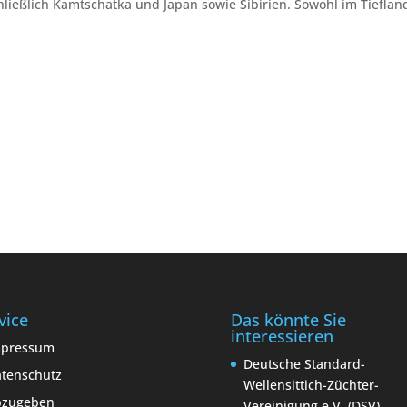
hließlich Kamtschatka und Japan sowie Sibirien. Sowohl im Tiefland
vice
Das könnte Sie
interessieren
mpressum
Deutsche Standard-
tenschutz
Wellensittich-Züchter-
bzugeben
Vereinigung e.V. (DSV)