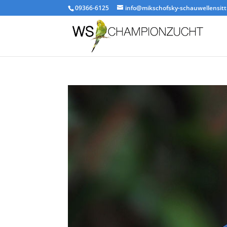
09366-6125
info@mikschofsky-schauwellensitt