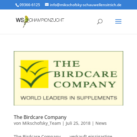
09366-6125
info@mikschofsky-schauwellensittich.de
The Birdcare Company
von
Mikschofsky_Team
|
Juli 25, 2018
|
News
The Birdcare Company… … verkauft einzigartige