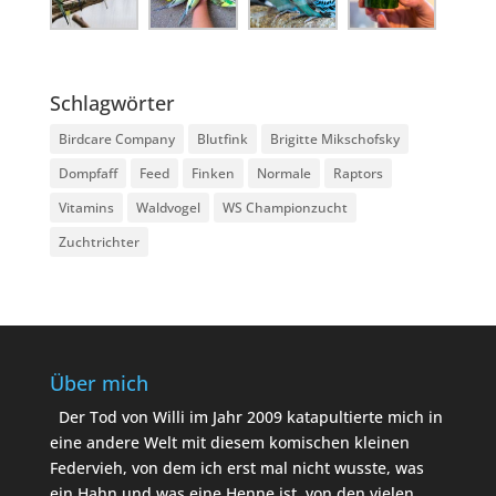
Schlagwörter
Birdcare Company
Blutfink
Brigitte Mikschofsky
Dompfaff
Feed
Finken
Normale
Raptors
Vitamins
Waldvogel
WS Championzucht
Zuchtrichter
Über mich
Der Tod von Willi im Jahr 2009 katapultierte mich in
eine andere Welt mit diesem komischen kleinen
Federvieh, von dem ich erst mal nicht wusste, was
ein Hahn und was eine Henne ist, von den vielen