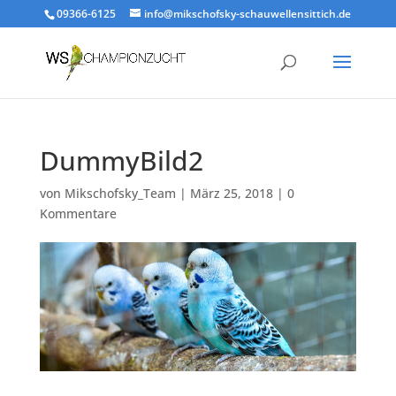
09366-6125
info@mikschofsky-schauwellensittich.de
DummyBild2
von
Mikschofsky_Team
|
März 25, 2018
|
0
Kommentare