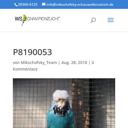
09366-6125
info@mikschofsky-schauwellensittich.de
P8190053
von
Mikschofsky_Team
|
Aug. 28, 2018
|
0
Kommentare