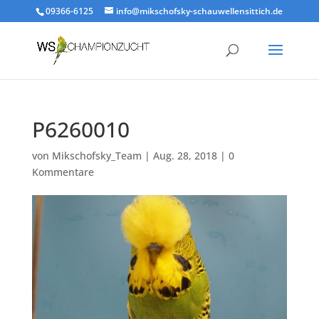
09366-6125
info@mikschofsky-schauwellensittich.de
P6260010
von
Mikschofsky_Team
|
Aug. 28, 2018
|
0
Kommentare