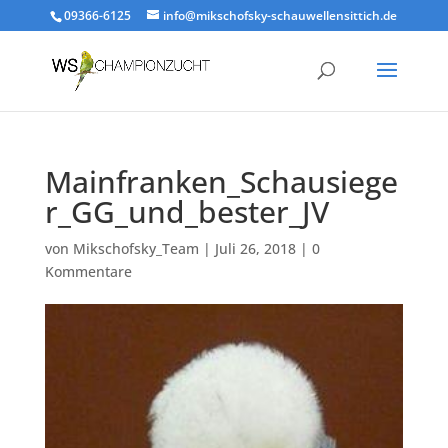
09366-6125
info@mikschofsky-schauwellensittich.de
Mainfranken_Schausiege
r_GG_und_bester_JV
von
Mikschofsky_Team
|
Juli 26, 2018
|
0
Kommentare