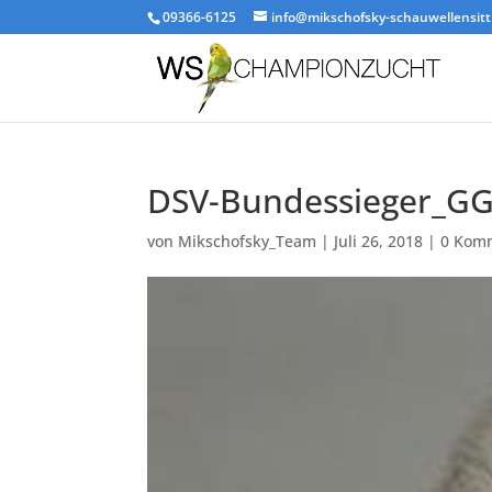
09366-6125
info@mikschofsky-schauwellensitt
DSV-Bundessieger_GG
von
Mikschofsky_Team
|
Juli 26, 2018
|
0 Kom