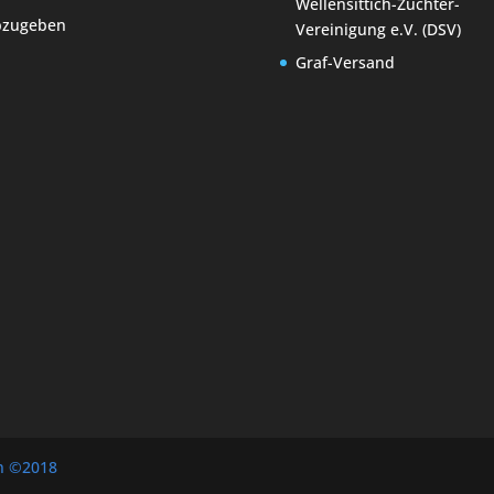
Wellensittich-Züchter-
bzugeben
Vereinigung e.V. (DSV)
Graf-Versand
en ©2018