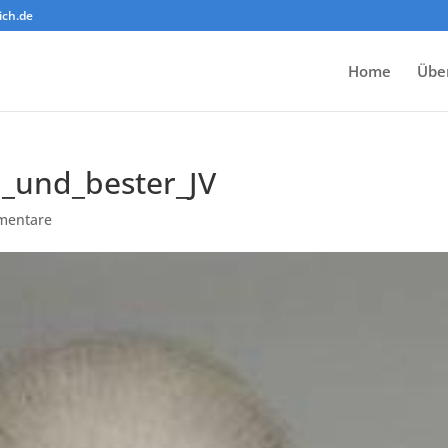
ich.de
Home
Übe
_und_bester_JV
mentare