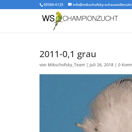
09366-6125
info@mikschofsky-schauwellensitt
2011-0,1 grau
von
Mikschofsky_Team
|
Juli 26, 2018
|
0 Kom