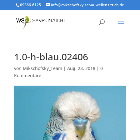
09366-6125
info@mikschofsky-schauwellensittich.de
1.0-h-blau.02406
von
Mikschofsky_Team
|
Aug. 23, 2018
|
0
Kommentare