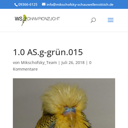
09366-6125
info@mikschofsky-schauwellensittich.de
1.0 AS.g-grün.015
von
Mikschofsky_Team
|
Juli 26, 2018
|
0
Kommentare