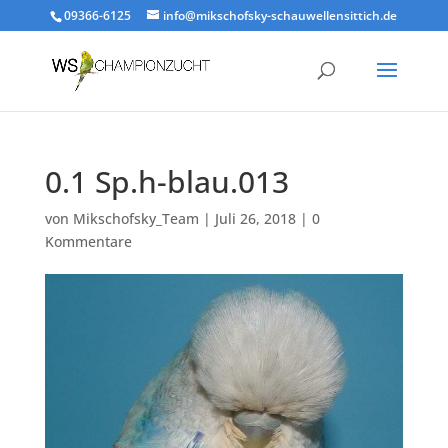
09366-6125
info@mikschofsky-schauwellensittich.de
0.1 Sp.h-blau.013
von
Mikschofsky_Team
|
Juli 26, 2018
|
0
Kommentare