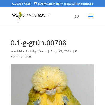
09366-6125
info@mikschofsky-schauwellensittich.de
0.1-g-grün.00708
von
Mikschofsky_Team
|
Aug. 23, 2018
|
0
Kommentare