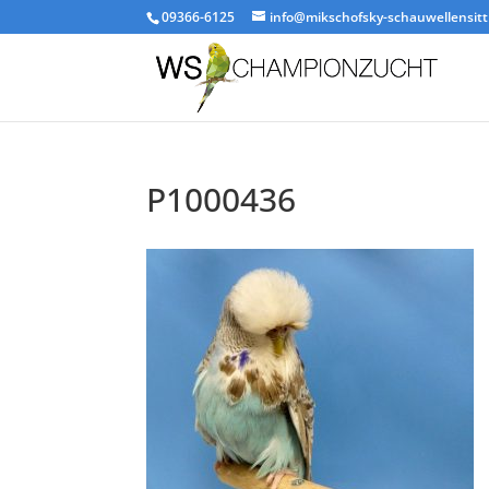
09366-6125
info@mikschofsky-schauwellensitt
P1000436