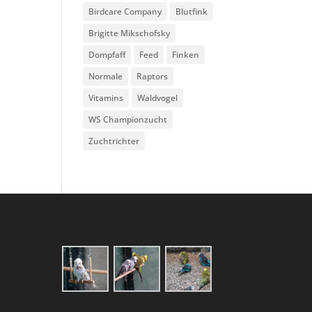
Birdcare Company
Blutfink
Brigitte Mikschofsky
Dompfaff
Feed
Finken
Normale
Raptors
Vitamins
Waldvogel
WS Championzucht
Zuchtrichter