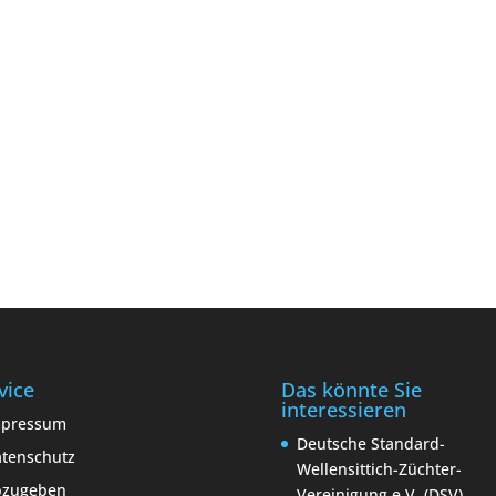
vice
Das könnte Sie
interessieren
mpressum
Deutsche Standard-
tenschutz
Wellensittich-Züchter-
bzugeben
Vereinigung e.V. (DSV)