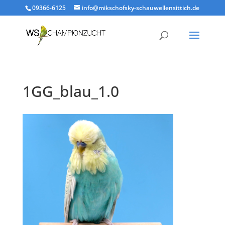
09366-6125
info@mikschofsky-schauwellensittich.de
1GG_blau_1.0